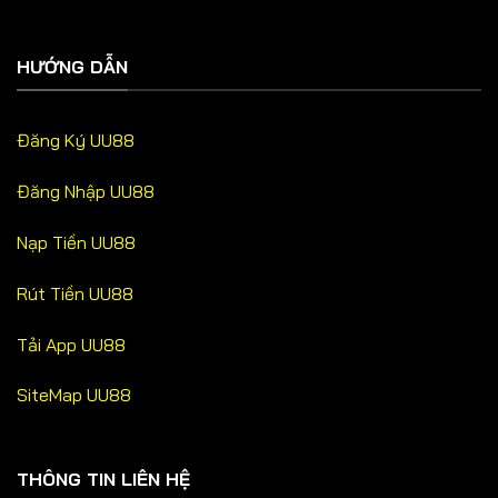
HƯỚNG DẪN
Đăng Ký UU88
Đăng Nhập UU88
Nạp Tiền UU88
Rút Tiền UU88
Tải App UU88
SiteMap UU88
THÔNG TIN LIÊN HỆ