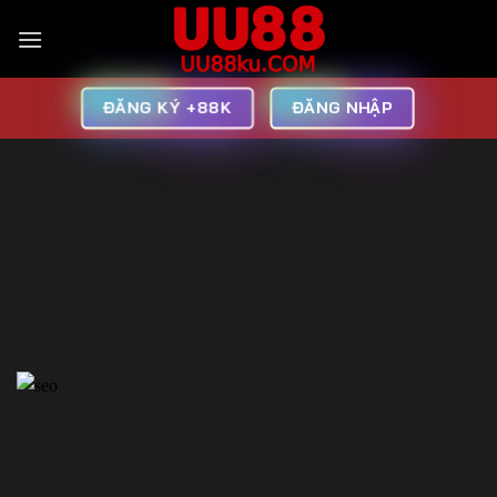
ĐĂNG KÝ +88K
ĐĂNG NHẬP