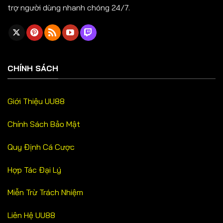
trợ người dùng nhanh chóng 24/7.
CHÍNH SÁCH
Giới Thiệu UU88
Chính Sách Bảo Mật
Quy Định Cá Cược
Hợp Tác Đại Lý
Miễn Trừ Trách Nhiệm
Liên Hệ UU88