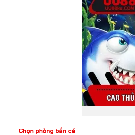
Chọn phòng bắn cá