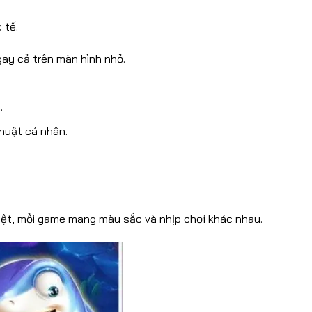
 tế.
gay cả trên màn hình nhỏ.
.
thuật cá nhân.
iệt, mỗi game mang màu sắc và nhịp chơi khác nhau.