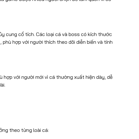
 cung cổ tích. Các loại cá và boss có kích thước
 phù hợp với người thích theo dõi diễn biến và tính
 hợp với người mới vì cá thường xuất hiện dày, dễ
ài.
ởng theo từng loài cá: