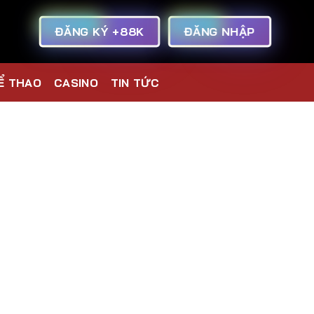
ĐĂNG KÝ +88K
ĐĂNG NHẬP
Ể THAO
CASINO
TIN TỨC