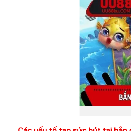
Các yếu tố tạo sức hút tại bắn