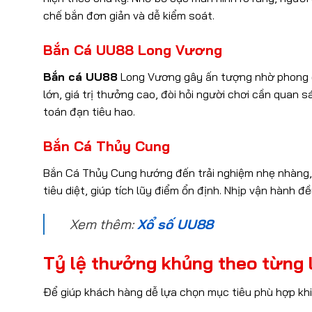
chế bắn đơn giản và dễ kiểm soát.
Bắn Cá UU88 Long Vương
Bắn cá UU88
Long Vương gây ấn tượng nhờ phong cá
lớn, giá trị thưởng cao, đòi hỏi người chơi cần quan 
toán đạn tiêu hao.
Bắn Cá Thủy Cung
Bắn Cá Thủy Cung hướng đến trải nghiệm nhẹ nhàng, đ
tiêu diệt, giúp tích lũy điểm ổn định. Nhịp vận hành đề
Xem thêm:
Xổ số UU88
Tỷ lệ thưởng khủng theo từng l
Để giúp khách hàng dễ lựa chọn mục tiêu phù hợp kh