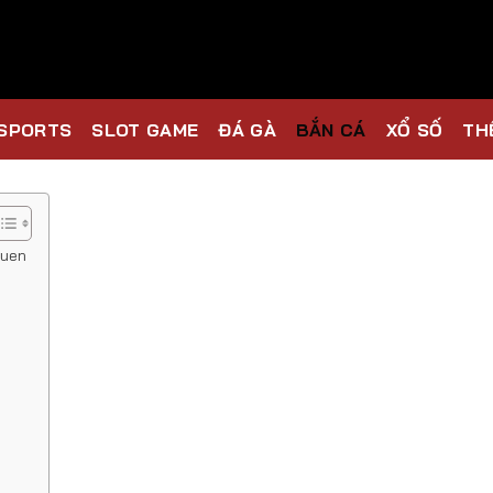
SPORTS
SLOT GAME
ĐÁ GÀ
BẮN CÁ
XỔ SỐ
TH
Quen