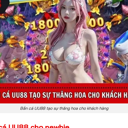
Bắn cá UU88 tạo sự thăng hoa cho khách hàng
 cá UU88 cho newbie