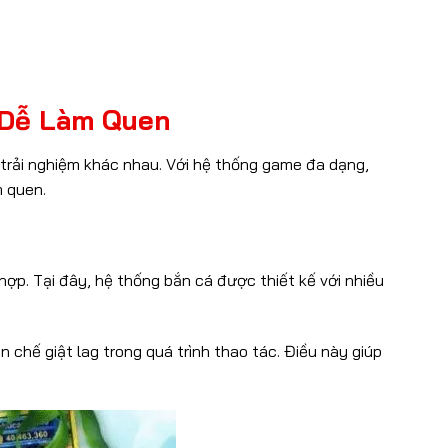
 Dễ Làm Quen
 trải nghiệm khác nhau. Với hệ thống game đa dạng,
 quen.
 hợp. Tại đây, hệ thống bắn cá được thiết kế với nhiều
chế giật lag trong quá trình thao tác. Điều này giúp