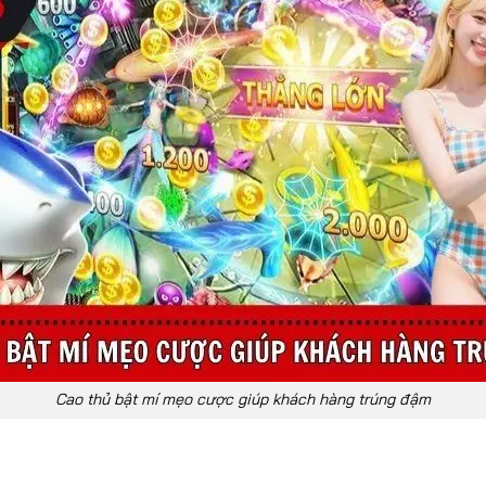
Cao thủ bật mí mẹo cược giúp khách hàng trúng đậm