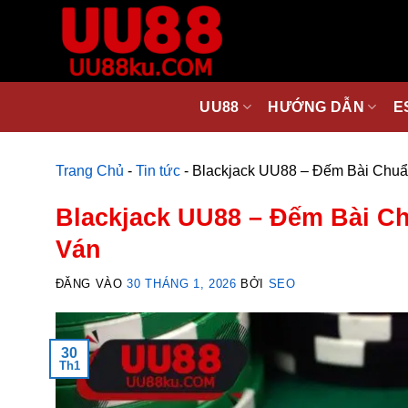
UU88
HƯỚNG DẪN
E
Trang Chủ
-
Tin tức
-
Blackjack UU88 – Đếm Bài Chuẩ
Blackjack UU88 – Đếm Bài C
Ván
ĐĂNG VÀO
30 THÁNG 1, 2026
BỞI
SEO
30
Th1