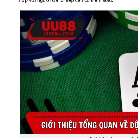
hợp với người ưa lối tiếp cận có kiểm soát.