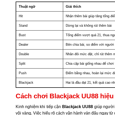
Thuật ngữ
Giải thích
Hit
Nhận thêm bài giúp tăng tổng đi
Stand
Dừng lại và không rút thêm bài
Bust
Tổng điểm vượt quá 21, thua ng
Dealer
Bên chia bài, so điểm với người
Double
Nhân đôi mức đặt, chỉ rút thêm m
Split
Chia cặp bài giống nhau để chơi 
Push
Điểm bằng nhau, hoàn lại mức đ
Blackjack
Hai lá đầu đạt 21, kết quả cao nh
Cách chơi Blackjack UU88 hiệu
Kinh nghiệm khi tiếp cận
Blackjack UU88
giúp người 
vội vàng. Việc hiểu rõ cách vận hành ván đấu ngay từ đ