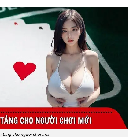
n tảng cho người chơi mới