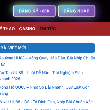
ĐĂNG KÝ +88K
ĐĂNG NHẬP
Ể THAO
CASINO
TIN TỨC
BÀI VIẾT MỚI
Roulette UU88 – Vòng Quay Hấp Dẫn, Bắt Nhịp Chuẩn
Tay
FanTan UU88 – Luật Dễ Nắm, Trải Nghiệm Siêu
Nhanh 2026
Rồng Hổ UU88 – Nhịp So Bài Nhanh, Quy Luật Gọn
Gàng
Poker UU88 – Đấu Trí Đỉnh Cao, Nhịp Bài Chuẩn Xác