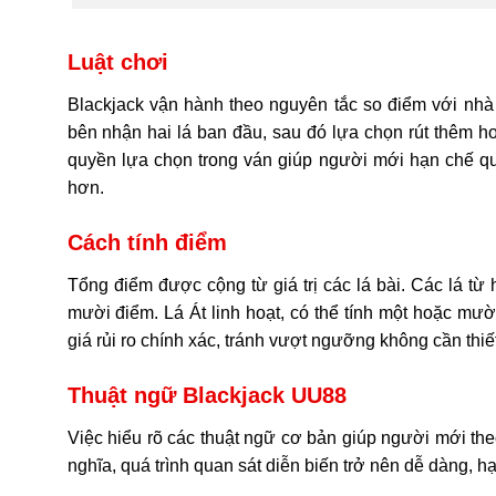
Luật chơi
Blackjack vận hành theo nguyên tắc so điểm với nhà
bên nhận hai lá ban đầu, sau đó lựa chọn rút thêm ho
quyền lựa chọn trong ván giúp người mới hạn chế quy
hơn.
Cách tính điểm
Tổng điểm được cộng từ giá trị các lá bài. Các lá t
mười điểm. Lá Át linh hoạt, có thể tính một hoặc mườ
giá rủi ro chính xác, tránh vượt ngưỡng không cần thiết
Thuật ngữ Blackjack UU88
Việc hiểu rõ các thuật ngữ cơ bản giúp người mới th
nghĩa, quá trình quan sát diễn biến trở nên dễ dàng, h