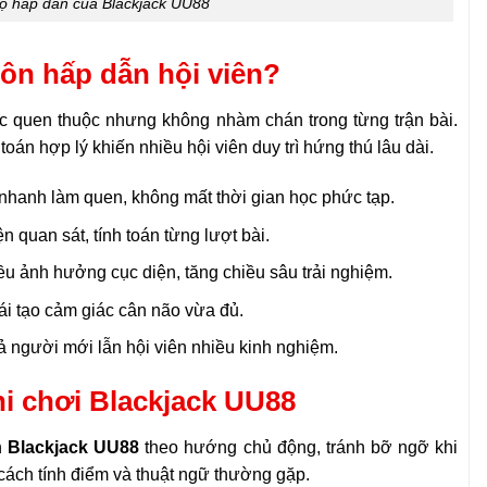
 độ hấp dẫn của Blackjack UU88
uôn hấp dẫn hội viên?
 quen thuộc nhưng không nhàm chán trong từng trận bài.
toán hợp lý khiến nhiều hội viên duy trì hứng thú lâu dài.
n nhanh làm quen, không mất thời gian học phức tạp.
n quan sát, tính toán từng lượt bài.
ều ảnh hưởng cục diện, tăng chiều sâu trải nghiệm.
 cái tạo cảm giác cân não vừa đủ.
 người mới lẫn hội viên nhiều kinh nghiệm.
i chơi Blackjack UU88
n
Blackjack UU88
theo hướng chủ động, tránh bỡ ngỡ khi
, cách tính điểm và thuật ngữ thường gặp.