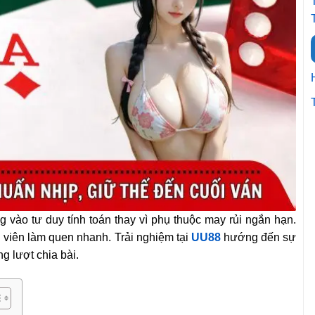
ng vào tư duy tính toán thay vì phụ thuộc may rủi ngắn hạn.
i viên làm quen nhanh. Trải nghiệm tại
UU88
hướng đến sự
g lượt chia bài.