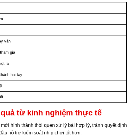
ểm
ay ván
 tham gia
ột lá
thành hai tay
ặt
ất
 quả từ kinh nghiệm thực tế
mới hình thành thói quen xử lý bài hợp lý, tránh quyết định
ầu hỗ trợ kiểm soát nhịp chơi tốt hơn.