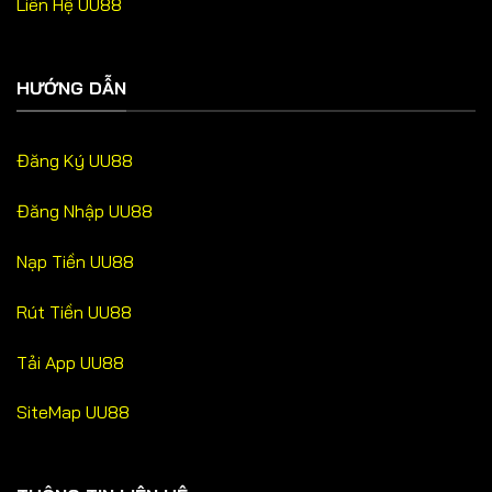
Liên Hệ UU88
HƯỚNG DẪN
Đăng Ký UU88
Đăng Nhập UU88
Nạp Tiền UU88
Rút Tiền UU88
Tải App UU88
SiteMap UU88