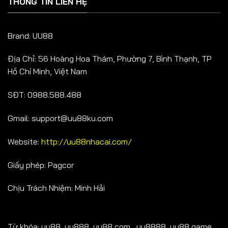
THÔNG TIN LIÊN HỆ
Brand: UU88
Địa Chỉ:
56 Hoàng Hoa Thám, Phường 7, Bình Thạnh, TP
Hồ Chí Minh, Việt Nam
SĐT: 0988.588.488
Gmail:
support@uu88ku.com
Website:
http://uu88nhacai.com/
Giấy phép: Pagcor
Chịu Trách Nhiệm: Minh Hải
Từ khóa: uu88, uu888, uu88 com , uu8888, uu88 game,