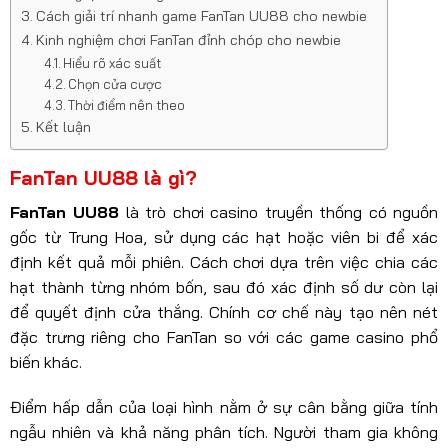
Cách giải trí nhanh game FanTan UU88 cho newbie
Kinh nghiệm chơi FanTan đỉnh chóp cho newbie
Hiểu rõ xác suất
Chọn cửa cược
Thời điểm nên theo
Kết luận
FanTan UU88 là gì?
FanTan UU88
là trò chơi casino truyền thống có nguồn
gốc từ Trung Hoa, sử dụng các hạt hoặc viên bi để xác
định kết quả mỗi phiên. Cách chơi dựa trên việc chia các
hạt thành từng nhóm bốn, sau đó xác định số dư còn lại
để quyết định cửa thắng. Chính cơ chế này tạo nên nét
đặc trưng riêng cho FanTan so với các game casino phổ
biến khác.
Điểm hấp dẫn của loại hình nằm ở sự cân bằng giữa tính
ngẫu nhiên và khả năng phân tích. Người tham gia không