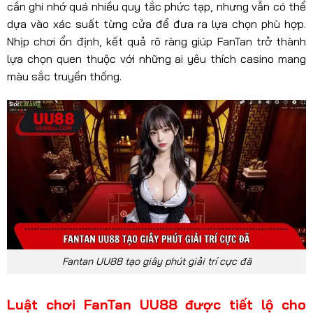
cần ghi nhớ quá nhiều quy tắc phức tạp, nhưng vẫn có thể
dựa vào xác suất từng cửa để đưa ra lựa chọn phù hợp.
Nhịp chơi ổn định, kết quả rõ ràng giúp FanTan trở thành
lựa chọn quen thuộc với những ai yêu thích casino mang
màu sắc truyền thống.
Fantan UU88 tạo giây phút giải trí cực đã
Luật chơi FanTan UU88 được tiết lộ cho