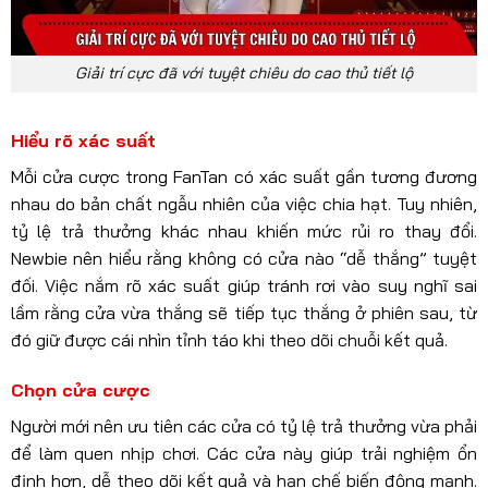
Giải trí cực đã với tuyệt chiêu do cao thủ tiết lộ
Hiểu rõ xác suất
Mỗi cửa cược trong FanTan có xác suất gần tương đương
nhau do bản chất ngẫu nhiên của việc chia hạt. Tuy nhiên,
tỷ lệ trả thưởng khác nhau khiến mức rủi ro thay đổi.
Newbie nên hiểu rằng không có cửa nào “dễ thắng” tuyệt
đối. Việc nắm rõ xác suất giúp tránh rơi vào suy nghĩ sai
lầm rằng cửa vừa thắng sẽ tiếp tục thắng ở phiên sau, từ
đó giữ được cái nhìn tỉnh táo khi theo dõi chuỗi kết quả.
Chọn cửa cược
Người mới nên ưu tiên các cửa có tỷ lệ trả thưởng vừa phải
để làm quen nhịp chơi. Các cửa này giúp trải nghiệm ổn
định hơn, dễ theo dõi kết quả và hạn chế biến động mạnh.