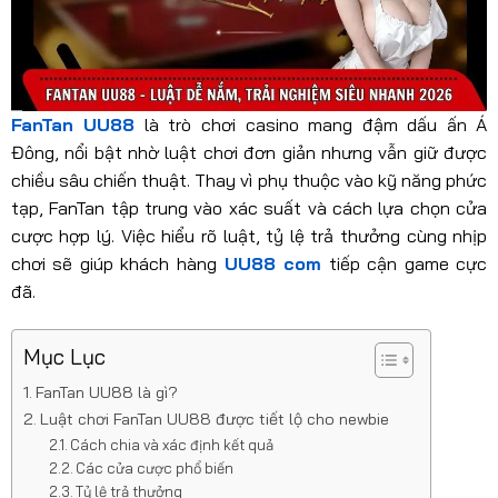
FanTan UU88
là trò chơi casino mang đậm dấu ấn Á
Đông, nổi bật nhờ luật chơi đơn giản nhưng vẫn giữ được
chiều sâu chiến thuật. Thay vì phụ thuộc vào kỹ năng phức
tạp, FanTan tập trung vào xác suất và cách lựa chọn cửa
cược hợp lý. Việc hiểu rõ luật, tỷ lệ trả thưởng cùng nhịp
chơi sẽ giúp khách hàng
UU88 com
tiếp cận game cực
đã.
Mục Lục
FanTan UU88 là gì?
Luật chơi FanTan UU88 được tiết lộ cho newbie
Cách chia và xác định kết quả
Các cửa cược phổ biến
Tỷ lệ trả thưởng