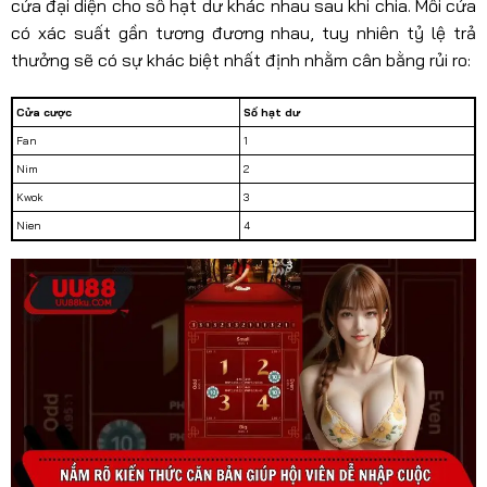
cửa đại diện cho số hạt dư khác nhau sau khi chia. Mỗi cửa
có xác suất gần tương đương nhau, tuy nhiên tỷ lệ trả
thưởng sẽ có sự khác biệt nhất định nhằm cân bằng rủi ro:
Cửa cược
Số hạt dư
Fan
1
Nim
2
Kwok
3
Nien
4