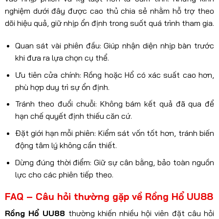
nghiệm dưới đây được cao thủ chia sẻ nhằm hỗ trợ theo
dõi hiệu quả, giữ nhịp ổn định trong suốt quá trình tham gia.
Quan sát vài phiên đầu: Giúp nhận diện nhịp bàn trước
khi đưa ra lựa chọn cụ thể.
Ưu tiên cửa chính: Rồng hoặc Hổ có xác suất cao hơn,
phù hợp duy trì sự ổn định.
Tránh theo đuổi chuỗi: Không bám kết quả đã qua để
hạn chế quyết định thiếu căn cứ.
Đặt giới hạn mỗi phiên: Kiểm sát vốn tốt hơn, tránh biến
động tâm lý không cần thiết.
Dừng đúng thời điểm: Giữ sự cân bằng, bảo toàn nguồn
lực cho các phiên tiếp theo.
FAQ – Câu hỏi thường gặp về Rồng Hổ UU88
Rồng Hổ UU88
thường khiến nhiều hội viên đặt câu hỏi