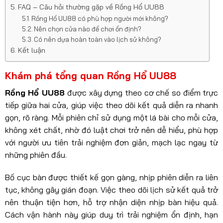
FAQ – Câu hỏi thường gặp về Rồng Hổ UU88
Rồng Hổ UU88 có phù hợp người mới không?
Nên chọn cửa nào để chơi ổn định?
Có nên dựa hoàn toàn vào lịch sử không?
Kết luận
Khám phá tổng quan Rồng Hổ UU88
Rồng Hổ UU88
được xây dựng theo cơ chế so điểm trực
tiếp giữa hai cửa, giúp việc theo dõi kết quả diễn ra nhanh
gọn, rõ ràng. Mỗi phiên chỉ sử dụng một lá bài cho mỗi cửa,
không xét chất, nhờ đó luật chơi trở nên dễ hiểu, phù hợp
với người ưu tiên trải nghiệm đơn giản, mạch lạc ngay từ
những phiên đầu.
Bố cục bàn được thiết kế gọn gàng, nhịp phiên diễn ra liên
tục, không gây gián đoạn. Việc theo dõi lịch sử kết quả trở
nên thuận tiện hơn, hỗ trợ nhận diện nhịp bàn hiệu quả.
Cách vận hành này giúp duy trì trải nghiệm ổn định, hạn