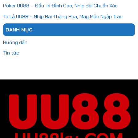
Poker UU88 – Đấu Trí Đỉnh Cao, Nhịp Bài Chuẩn Xác
Tá Lả UU88 – Nhịp Bài Thăng Hoa, May Mắn Ngập Tràn
DANH MỤC
Hướng dẫn
Tin tức