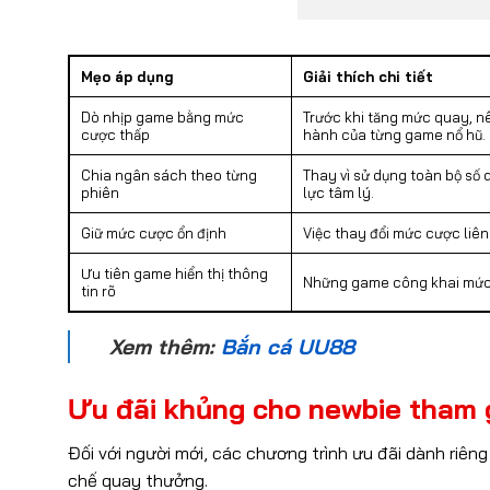
Mẹo áp dụng
Giải thích chi tiết
Dò nhịp game bằng mức
Trước khi tăng mức quay, nê
cược thấp
hành của từng game nổ hũ.
Chia ngân sách theo từng
Thay vì sử dụng toàn bộ số d
phiên
lực tâm lý.
Giữ mức cược ổn định
Việc thay đổi mức cược liên
Ưu tiên game hiển thị thông
Những game công khai mức th
tin rõ
Xem thêm:
Bắn cá UU88
Ưu đãi khủng cho newbie tham 
Đối với người mới, các chương trình ưu đãi dành riêng
chế quay thưởng.