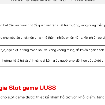
n bắt đầu với cược nhỏ để quan sát tần suất trả thưởng, vòng quay miễn ph
ư cho một lần chơi, nên chia nhỏ thành nhiều phiên riêng. Mỗi phiên có gi
 tục, đặc biệt là tăng mạnh sau vài vòng không trúng, dễ khiến ngân sách
ưởng, tỷ lệ trả và tính năng đi kèm giúp người chơi dễ theo dõi, từ đó 
gia Slot game UU88
 cho slot game được thiết kế nhằm hỗ trợ vốn khởi điểm, tăng 