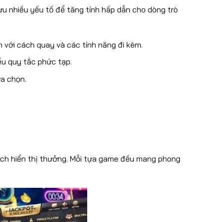
u nhiều yếu tố để tăng tính hấp dẫn cho dòng trò
n với cách quay và các tính năng đi kèm.
ều quy tắc phức tạp.
ựa chọn.
ách hiển thị thưởng. Mỗi tựa game đều mang phong