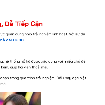
, Dễ Tiếp Cận
ực quan cùng nhịp trải nghiệm linh hoạt. Với sự đa
nhà cái UU88
.
 đây, hệ thống nổ hũ được xây dựng với nhiều chủ đề
kèm, giúp hội viên thoải mái.
ạn trong quá trình trải nghiệm. Điều này đặc biệt
 mái.