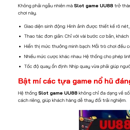
Không phải ngẫu nhiên mà
Slot game UU88
trở thà
chơi này.
Giao diện sinh động: Hình ảnh được thiết kế rõ né
Thao tác đơn giản: Chỉ với vài bước cơ bản, khách
Hiển thị mức thưởng minh bạch: Mỗi trò chơi đều cô
Nhiều mức cược khác nhau: Hệ thống cho phép linh 
Tốc độ quay ổn định: Nhịp quay vừa phải giúp ngườ
Bật mí các tựa game nổ hũ đán
Hệ thống
Slot game UU88
không chỉ đa dạng về số
cách riêng, giúp khách hàng dễ thay đổi trải nghiệm.