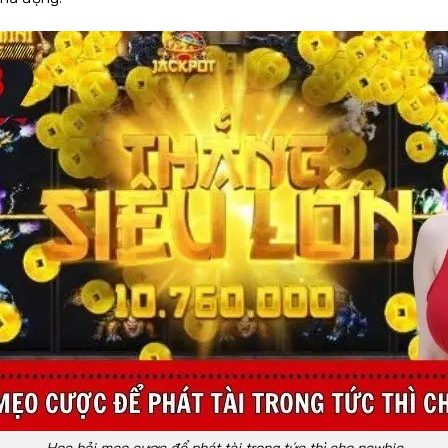
Học hỏi mẹo cược để phát tài trong tức thì cho newbie