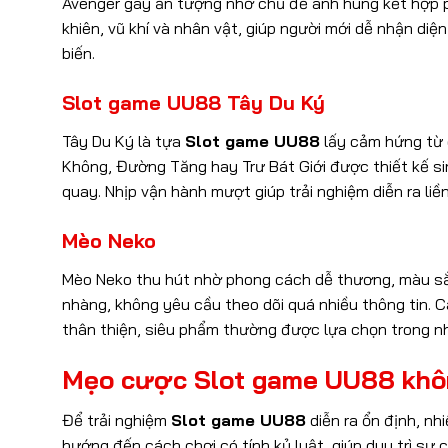
Avenger gây ấn tượng nhờ chủ đề anh hùng kết hợp p
khiên, vũ khí và nhân vật, giúp người mới dễ nhận diệ
biến.
Slot game UU88 Tây Du Ký
Tây Du Ký là tựa
Slot game UU88
lấy cảm hứng từ 
Không, Đường Tăng hay Trư Bát Giới được thiết kế sinh
quay. Nhịp vận hành mượt giúp trải nghiệm diễn ra liề
Mèo Neko
Mèo Neko thu hút nhờ phong cách dễ thương, màu sắc
nhàng, không yêu cầu theo dõi quá nhiều thông tin. Cá
thân thiện, siêu phẩm thường được lựa chọn trong nh
Mẹo cược Slot game UU88 khôn
Để trải nghiệm
Slot game UU88
diễn ra ổn định, nh
hướng đến cách chơi có tính kỷ luật, giúp duy trì sự 