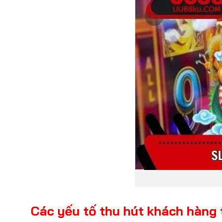
Các yếu tố thu hút khách hàng