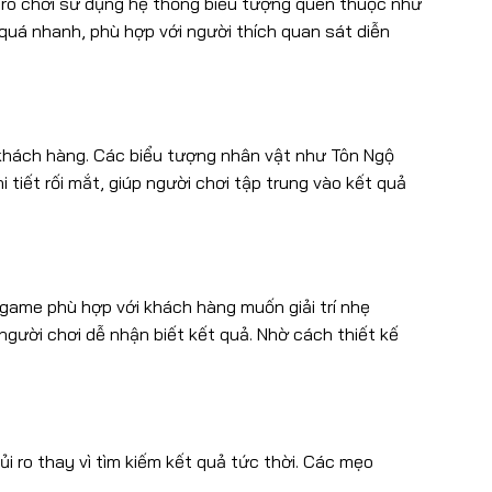
Trò chơi sử dụng hệ thống biểu tượng quen thuộc như
 quá nhanh, phù hợp với người thích quan sát diễn
khách hàng. Các biểu tượng nhân vật như Tôn Ngộ
 tiết rối mắt, giúp người chơi tập trung vào kết quả
game phù hợp với khách hàng muốn giải trí nhẹ
 người chơi dễ nhận biết kết quả. Nhờ cách thiết kế
ủi ro thay vì tìm kiếm kết quả tức thời. Các mẹo