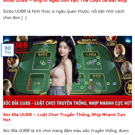
Sicbo UU88 – Nhịp Xí Ngầu Dồn Vận, Thế Cược Dễ Bắt Nhịp
Sicbo UU88 là hình thức xí ngầu quen thuộc, nổi bật nhờ cách
chơi đơn [...]
30
Th1
Xóc Đĩa UU88 – Luật Chơi Truyền Thống, Nhịp Nhanh Cực
Hot
Xóc Đĩa UU88 là trò chơi mang đậm màu sắc truyền thống, được