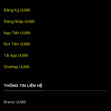
Đăng Ký UU88
Đăng Nhập UU88
Nạp Tiền UU88
Rút Tiền UU88
Tải App UU88
SiteMap UU88
THÔNG TIN LIÊN HỆ
Brand: UU88