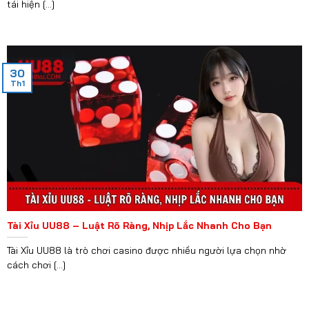
tái hiện [...]
30
Th1
Tài Xỉu UU88 – Luật Rõ Ràng, Nhịp Lắc Nhanh Cho Bạn
Tài Xỉu UU88 là trò chơi casino được nhiều người lựa chọn nhờ
cách chơi [...]