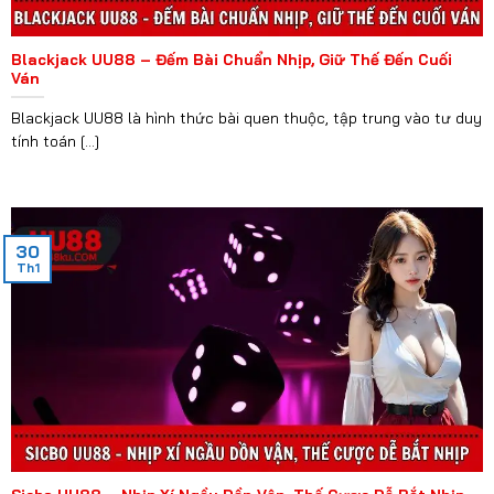
Blackjack UU88 – Đếm Bài Chuẩn Nhịp, Giữ Thế Đến Cuối
Ván
Blackjack UU88 là hình thức bài quen thuộc, tập trung vào tư duy
tính toán [...]
30
Th1