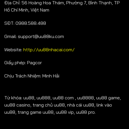
Địa Chỉ:
56 Hoàng Hoa Thám, Phường 7, Bình Thạnh, TP
Hồ Chí Minh, Việt Nam
SĐT: 0988.588.488
Gmail:
support@uu88ku.com
Website:
http://uu88nhacai.com/
Giấy phép: Pagcor
Chịu Trách Nhiệm: Minh Hải
Từ khóa: uu88, uu888, uu88 com , uu8888, uu88 game,
uu88 casino, trang chủ uu88, nhà cái uu88, link vào
uu88, trang game uu88, uu88 vip, uu88 pro.